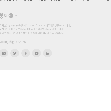
뭉
치
고
뭉치고는 건전한 샵을 통해 누구나 마음 편한 힐링문화를 만들어나갑니다.
뭉치고는 서비스정보중개자이며 서비스제공의 당사자가 아닙니다.
따라서 뭉치고는 서비스정보 및 이용에 대한 책임을 지지 않습니다.
Moongchigo ©
2026