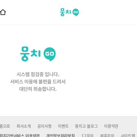
뭉치고
홈
으
로
이
동
홈으로
회사소개
공지사항
이벤트
뭉치고 블로그
이용약관
위치기반서비스 이용약관
개인정보처리방침
1:1문의
제휴문의
사이트맵