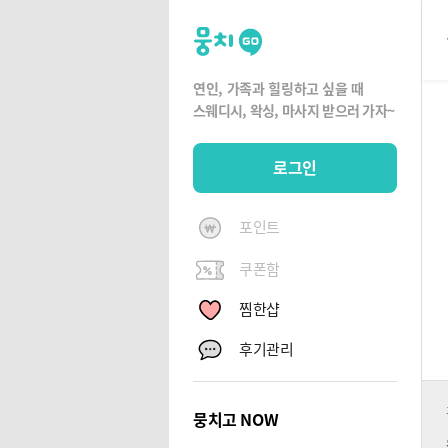
뭉
치
고
연인, 가족과 힐링하고 싶을 때
뭉
스웨디시, 왁싱,
마사지 받으러 가자~
치
G
로그인
O
포인트
쿠폰함
찜한샵
후기관리
뭉치고 NOW