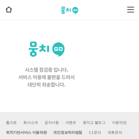
뭉치고
뭉
홈
치
으
고
메
로
뉴
이
동
홈으로
회사소개
공지사항
이벤트
뭉치고 블로그
이용약관
위치기반서비스 이용약관
개인정보처리방침
1:1문의
제휴문의