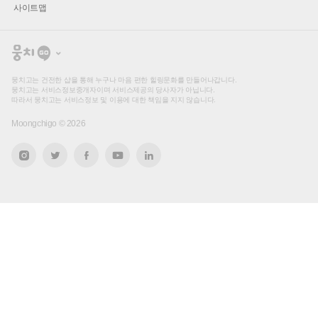
사이트맵
뭉
치
고
뭉치고는 건전한 샵을 통해 누구나 마음 편한 힐링문화를 만들어나갑니다.
뭉치고는 서비스정보중개자이며 서비스제공의 당사자가 아닙니다.
따라서 뭉치고는 서비스정보 및 이용에 대한 책임을 지지 않습니다.
Moongchigo ©
2026