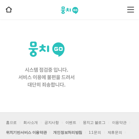
뭉치고
뭉
홈
치
으
고
메
로
뉴
이
동
홈으로
회사소개
공지사항
이벤트
뭉치고 블로그
이용약관
위치기반서비스 이용약관
개인정보처리방침
1:1문의
제휴문의