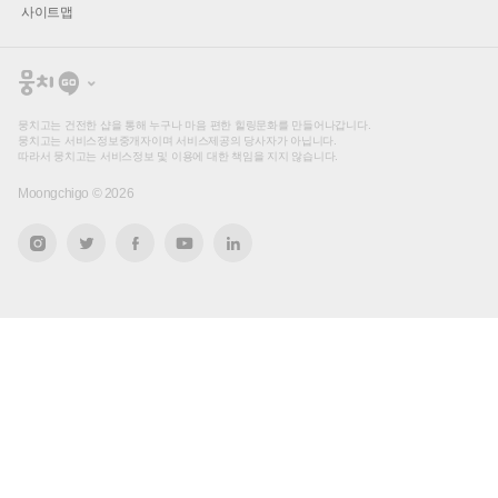
사이트맵
뭉
치
고
뭉치고는 건전한 샵을 통해 누구나 마음 편한 힐링문화를 만들어나갑니다.
뭉치고는 서비스정보중개자이며 서비스제공의 당사자가 아닙니다.
따라서 뭉치고는 서비스정보 및 이용에 대한 책임을 지지 않습니다.
Moongchigo ©
2026