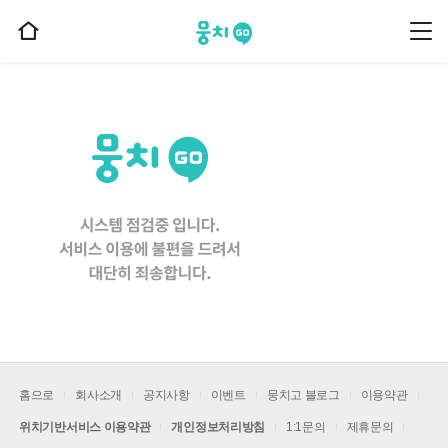
뭉치고
뭉
홈
치
으
고
메
로
뉴
이
동
홈으로
회사소개
공지사항
이벤트
뭉치고 블로그
이용약관
위치기반서비스 이용약관
개인정보처리방침
1:1문의
제휴문의