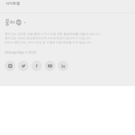
사이트맵
뭉
치
고
뭉치고는 건전한 샵을 통해 누구나 마음 편한 힐링문화를 만들어나갑니다.
뭉치고는 서비스정보중개자이며 서비스제공의 당사자가 아닙니다.
따라서 뭉치고는 서비스정보 및 이용에 대한 책임을 지지 않습니다.
Moongchigo ©
2026