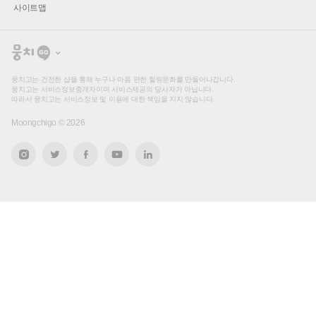
사이트맵
뭉
치
고
뭉치고는 건전한 샵을 통해 누구나 마음 편한 힐링문화를 만들어나갑니다.
뭉치고는 서비스정보중개자이며 서비스제공의 당사자가 아닙니다.
따라서 뭉치고는 서비스정보 및 이용에 대한 책임을 지지 않습니다.
Moongchigo ©
2026