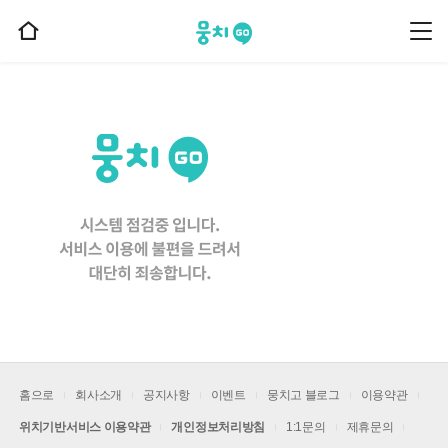
뭉치고
뭉
홈
치
으
고
메
로
뉴
이
동
홈으로
회사소개
공지사항
이벤트
뭉치고 블로그
이용약관
위치기반서비스 이용약관
개인정보처리방침
1:1문의
제휴문의