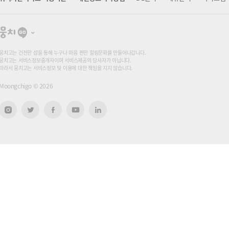
뭉
치
고
뭉치고는 건전한 샵을 통해 누구나 마음 편한 힐링문화를 만들어나갑니다.
뭉치고는 서비스정보중개자이며 서비스제공의 당사자가 아닙니다.
따라서 뭉치고는 서비스정보 및 이용에 대한 책임을 지지 않습니다.
Moongchigo ©
2026