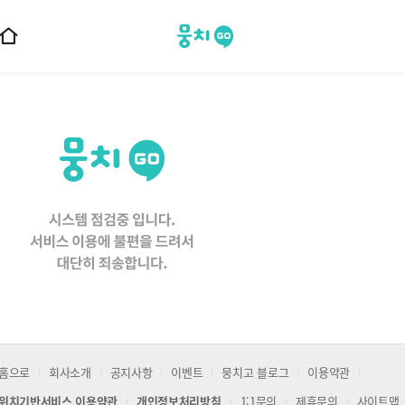
뭉치고
홈
으
로
이
동
홈으로
회사소개
공지사항
이벤트
뭉치고 블로그
이용약관
위치기반서비스 이용약관
개인정보처리방침
1:1문의
제휴문의
사이트맵