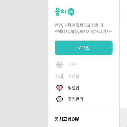
뭉
치
고
연인, 가족과 힐링하고 싶을 때
뭉
스웨디시, 왁싱,
마사지 받으러 가자~
치
G
로그인
O
포인트
쿠폰함
찜한샵
후기관리
뭉치고 NOW