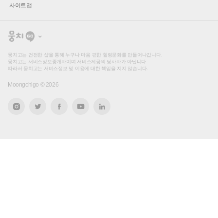
사이트맵
뭉
치
고
뭉치고는 건전한 샵을 통해 누구나 마음 편한 힐링문화를 만들어나갑니다.
뭉치고는 서비스정보중개자이며 서비스제공의 당사자가 아닙니다.
따라서 뭉치고는 서비스정보 및 이용에 대한 책임을 지지 않습니다.
Moongchigo ©
2026