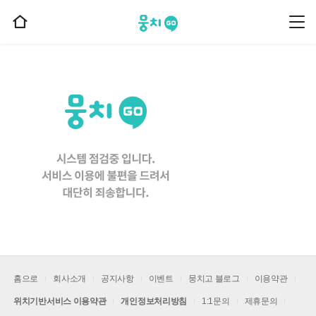
뭉치고
뭉
홈
치
으
고
메
로
뉴
이
동
홈으로
회사소개
공지사항
이벤트
뭉치고 블로그
이용약관
위치기반서비스 이용약관
개인정보처리방침
1:1문의
제휴문의