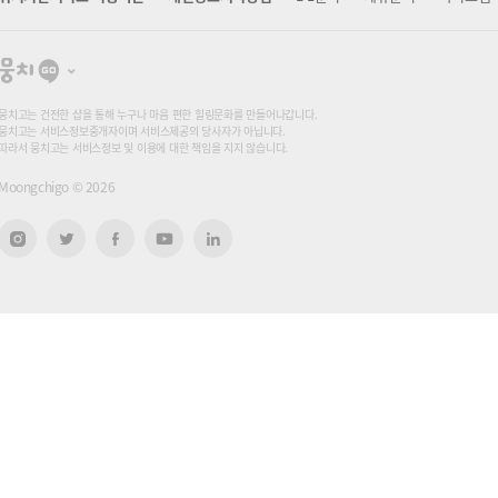
뭉
치
고
뭉치고는 건전한 샵을 통해 누구나 마음 편한 힐링문화를 만들어나갑니다.
뭉치고는 서비스정보중개자이며 서비스제공의 당사자가 아닙니다.
따라서 뭉치고는 서비스정보 및 이용에 대한 책임을 지지 않습니다.
Moongchigo ©
2026