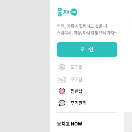
뭉
치
고
연인, 가족과 힐링하고 싶을 때
뭉
스웨디시, 왁싱,
마사지 받으러 가자~
치
G
로그인
O
포인트
쿠폰함
찜한샵
후기관리
뭉치고 NOW