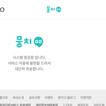
뭉치고
홈
으
로
이
동
홈으로
회사소개
공지사항
이벤트
뭉치고 블로그
이용약관
위치기반서비스 이용약관
개인정보처리방침
1:1문의
제휴문의
사이트맵