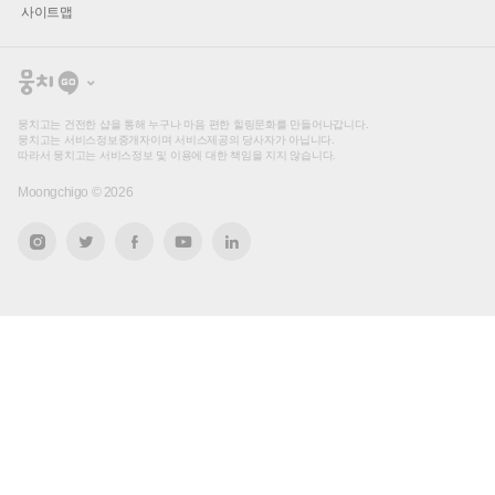
사이트맵
뭉
치
고
뭉치고는 건전한 샵을 통해 누구나 마음 편한 힐링문화를 만들어나갑니다.
뭉치고는 서비스정보중개자이며 서비스제공의 당사자가 아닙니다.
따라서 뭉치고는 서비스정보 및 이용에 대한 책임을 지지 않습니다.
Moongchigo ©
2026