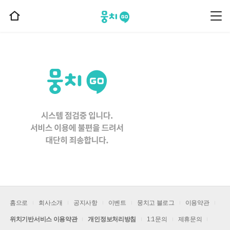
뭉치고
뭉
홈
치
으
고
메
로
뉴
이
동
홈으로
회사소개
공지사항
이벤트
뭉치고 블로그
이용약관
위치기반서비스 이용약관
개인정보처리방침
1:1문의
제휴문의