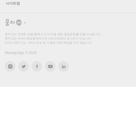
사이트맵
뭉
치
고
뭉치고는 건전한 샵을 통해 누구나 마음 편한 힐링문화를 만들어나갑니다.
뭉치고는 서비스정보중개자이며 서비스제공의 당사자가 아닙니다.
따라서 뭉치고는 서비스정보 및 이용에 대한 책임을 지지 않습니다.
Moongchigo ©
2026