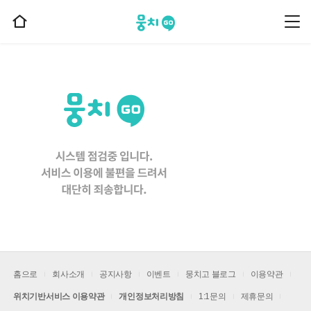
뭉치고
뭉
홈
치
으
고
메
로
뉴
이
동
홈으로
회사소개
공지사항
이벤트
뭉치고 블로그
이용약관
위치기반서비스 이용약관
개인정보처리방침
1:1문의
제휴문의