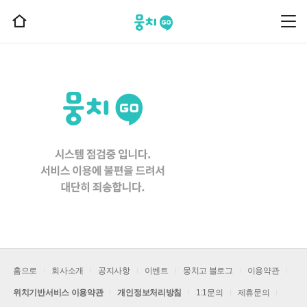
뭉치고
뭉
홈
치
으
고
메
로
뉴
이
동
홈으로
회사소개
공지사항
이벤트
뭉치고 블로그
이용약관
위치기반서비스 이용약관
개인정보처리방침
1:1문의
제휴문의