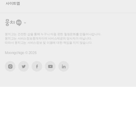
사이트맵
뭉
치
고
뭉치고는 건전한 샵을 통해 누구나 마음 편한 힐링문화를 만들어나갑니다.
뭉치고는 서비스정보중개자이며 서비스제공의 당사자가 아닙니다.
따라서 뭉치고는 서비스정보 및 이용에 대한 책임을 지지 않습니다.
Moongchigo ©
2026