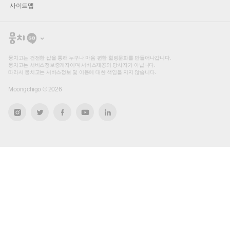
사이트맵
뭉
치
고
뭉치고는 건전한 샵을 통해 누구나 마음 편한 힐링문화를 만들어나갑니다.
뭉치고는 서비스정보중개자이며 서비스제공의 당사자가 아닙니다.
따라서 뭉치고는 서비스정보 및 이용에 대한 책임을 지지 않습니다.
Moongchigo ©
2026