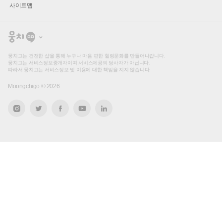
사이트맵
뭉
치
고
뭉치고는 건전한 샵을 통해 누구나 마음 편한 힐링문화를 만들어나갑니다.
뭉치고는 서비스정보중개자이며 서비스제공의 당사자가 아닙니다.
따라서 뭉치고는 서비스정보 및 이용에 대한 책임을 지지 않습니다.
Moongchigo ©
2026