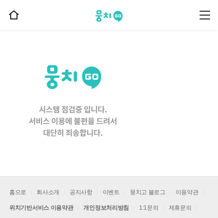
뭉치고
뭉
홈
치
으
고
메
로
뉴
이
동
홈으로
회사소개
공지사항
이벤트
뭉치고 블로그
이용약관
위치기반서비스 이용약관
개인정보처리방침
1:1문의
제휴문의