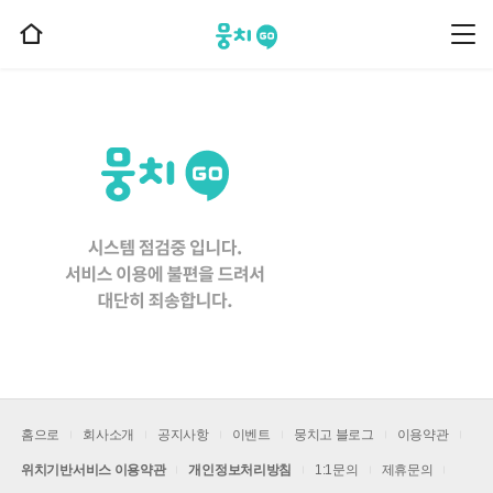
뭉치고
뭉
홈
치
으
고
메
로
뉴
이
동
홈으로
회사소개
공지사항
이벤트
뭉치고 블로그
이용약관
위치기반서비스 이용약관
개인정보처리방침
1:1문의
제휴문의