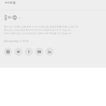
사이트맵
뭉
치
고
뭉치고는 건전한 샵을 통해 누구나 마음 편한 힐링문화를 만들어나갑니다.
뭉치고는 서비스정보중개자이며 서비스제공의 당사자가 아닙니다.
따라서 뭉치고는 서비스정보 및 이용에 대한 책임을 지지 않습니다.
Moongchigo ©
2026