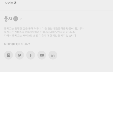
사이트맵
뭉
치
고
뭉치고는 건전한 샵을 통해 누구나 마음 편한 힐링문화를 만들어나갑니다.
뭉치고는 서비스정보중개자이며 서비스제공의 당사자가 아닙니다.
따라서 뭉치고는 서비스정보 및 이용에 대한 책임을 지지 않습니다.
Moongchigo ©
2026