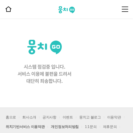
뭉치고
뭉
홈
치
으
고
메
로
뉴
이
동
홈으로
회사소개
공지사항
이벤트
뭉치고 블로그
이용약관
위치기반서비스 이용약관
개인정보처리방침
1:1문의
제휴문의