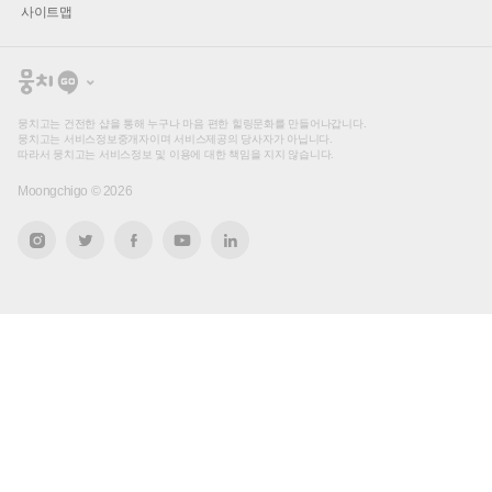
사이트맵
뭉
치
고
뭉치고는 건전한 샵을 통해 누구나 마음 편한 힐링문화를 만들어나갑니다.
뭉치고는 서비스정보중개자이며 서비스제공의 당사자가 아닙니다.
따라서 뭉치고는 서비스정보 및 이용에 대한 책임을 지지 않습니다.
Moongchigo ©
2026