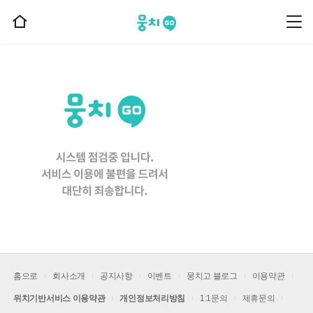
뭉치고
뭉
홈
치
으
고
메
로
뉴
이
동
홈으로
회사소개
공지사항
이벤트
뭉치고 블로그
이용약관
위치기반서비스 이용약관
개인정보처리방침
1:1문의
제휴문의