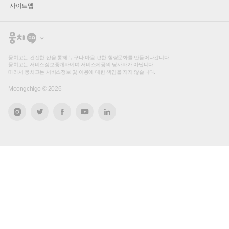
사이트맵
뭉
치
고
뭉치고는 건전한 샵을 통해 누구나 마음 편한 힐링문화를 만들어나갑니다.
뭉치고는 서비스정보중개자이며 서비스제공의 당사자가 아닙니다.
따라서 뭉치고는 서비스정보 및 이용에 대한 책임을 지지 않습니다.
Moongchigo ©
2026