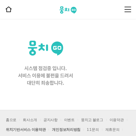
뭉치고
뭉
홈
치
으
고
메
로
뉴
이
동
홈으로
회사소개
공지사항
이벤트
뭉치고 블로그
이용약관
위치기반서비스 이용약관
개인정보처리방침
1:1문의
제휴문의