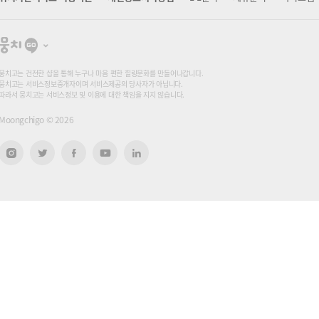
뭉
치
고
뭉치고는 건전한 샵을 통해 누구나 마음 편한 힐링문화를 만들어나갑니다.
뭉치고는 서비스정보중개자이며 서비스제공의 당사자가 아닙니다.
따라서 뭉치고는 서비스정보 및 이용에 대한 책임을 지지 않습니다.
Moongchigo ©
2026