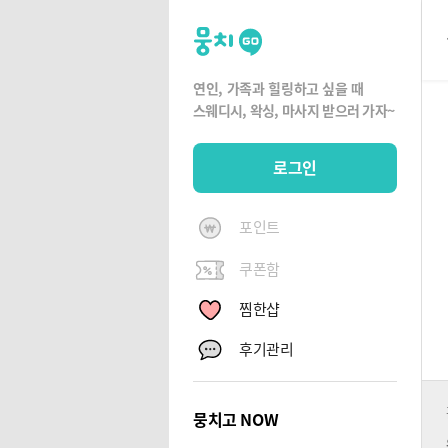
뭉
치
고
연인, 가족과 힐링하고 싶을 때
뭉
스웨디시, 왁싱,
마사지 받으러 가자~
치
G
로그인
O
포인트
쿠폰함
찜한샵
후기관리
뭉치고 NOW