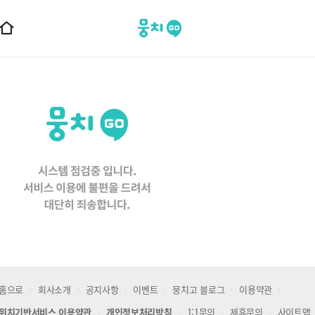
뭉치고
홈
으
로
이
동
홈으로
회사소개
공지사항
이벤트
뭉치고 블로그
이용약관
위치기반서비스 이용약관
개인정보처리방침
1:1문의
제휴문의
사이트맵