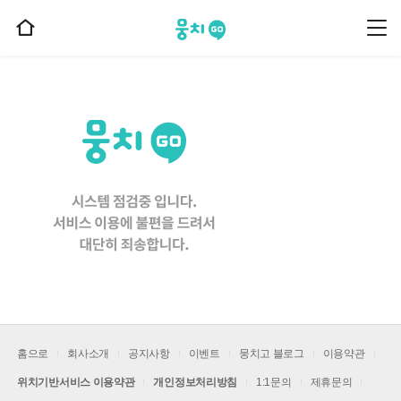
뭉치고
뭉
홈
치
으
고
메
로
뉴
이
동
홈으로
회사소개
공지사항
이벤트
뭉치고 블로그
이용약관
위치기반서비스 이용약관
개인정보처리방침
1:1문의
제휴문의