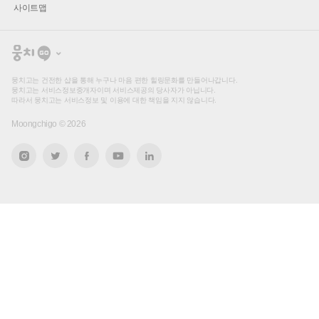
사이트맵
뭉
치
고
뭉치고는 건전한 샵을 통해 누구나 마음 편한 힐링문화를 만들어나갑니다.
뭉치고는 서비스정보중개자이며 서비스제공의 당사자가 아닙니다.
따라서 뭉치고는 서비스정보 및 이용에 대한 책임을 지지 않습니다.
Moongchigo ©
2026