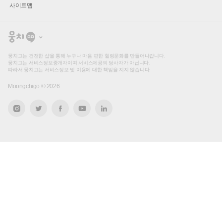
사이트맵
뭉
치
고
뭉치고는 건전한 샵을 통해 누구나 마음 편한 힐링문화를 만들어나갑니다.
뭉치고는 서비스정보중개자이며 서비스제공의 당사자가 아닙니다.
따라서 뭉치고는 서비스정보 및 이용에 대한 책임을 지지 않습니다.
Moongchigo ©
2026