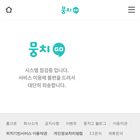
뭉치고
뭉
홈
치
으
고
메
로
뉴
이
동
홈으로
회사소개
공지사항
이벤트
뭉치고 블로그
이용약관
위치기반서비스 이용약관
개인정보처리방침
1:1문의
제휴문의