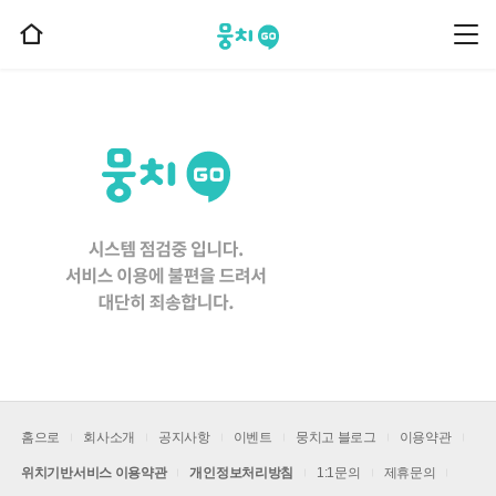
뭉치고
뭉
홈
치
으
고
메
로
뉴
이
동
홈으로
회사소개
공지사항
이벤트
뭉치고 블로그
이용약관
위치기반서비스 이용약관
개인정보처리방침
1:1문의
제휴문의