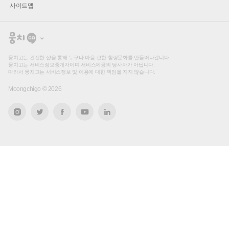
사이트맵
뭉
치
고
뭉치고는 건전한 샵을 통해 누구나 마음 편한 힐링문화를 만들어나갑니다.
뭉치고는 서비스정보중개자이며 서비스제공의 당사자가 아닙니다.
따라서 뭉치고는 서비스정보 및 이용에 대한 책임을 지지 않습니다.
Moongchigo ©
2026