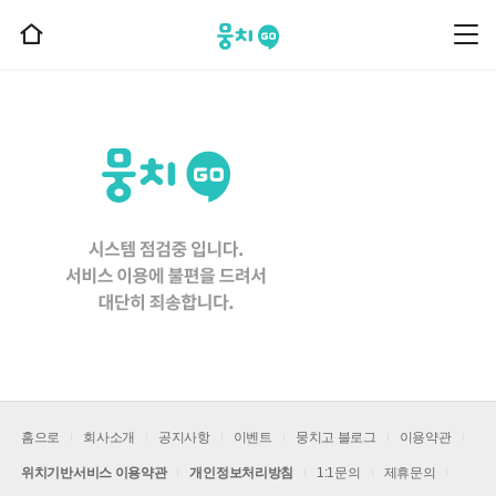
뭉치고
뭉
홈
치
으
고
메
로
뉴
이
동
홈으로
회사소개
공지사항
이벤트
뭉치고 블로그
이용약관
위치기반서비스 이용약관
개인정보처리방침
1:1문의
제휴문의