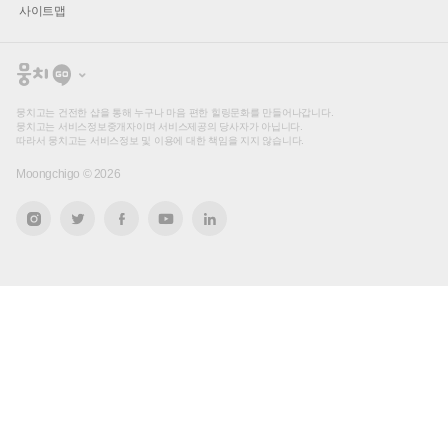
사이트맵
뭉
치
고
뭉치고는 건전한 샵을 통해 누구나 마음 편한 힐링문화를 만들어나갑니다.
뭉치고는 서비스정보중개자이며 서비스제공의 당사자가 아닙니다.
따라서 뭉치고는 서비스정보 및 이용에 대한 책임을 지지 않습니다.
Moongchigo ©
2026