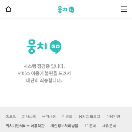
뭉치고
뭉
홈
치
으
고
메
로
뉴
이
동
홈으로
회사소개
공지사항
이벤트
뭉치고 블로그
이용약관
위치기반서비스 이용약관
개인정보처리방침
1:1문의
제휴문의