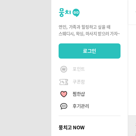
뭉
치
고
연인, 가족과 힐링하고 싶을 때
뭉
스웨디시, 왁싱,
마사지 받으러 가자~
치
G
로그인
O
포인트
쿠폰함
찜한샵
후기관리
뭉치고 NOW