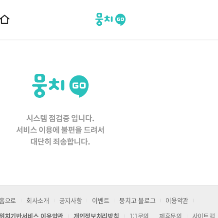
뭉치고
홈
으
로
이
동
홈으로
회사소개
공지사항
이벤트
뭉치고 블로그
이용약관
위치기반서비스 이용약관
개인정보처리방침
1:1문의
제휴문의
사이트맵