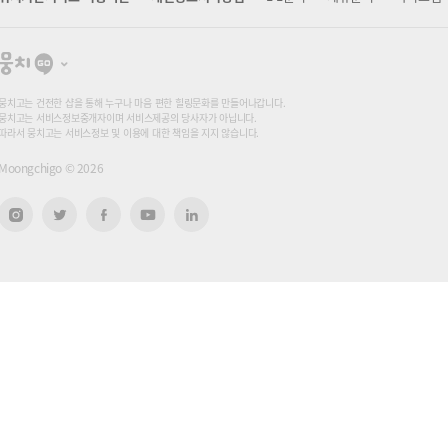
뭉
치
고
뭉치고는 건전한 샵을 통해 누구나 마음 편한 힐링문화를 만들어나갑니다.
뭉치고는 서비스정보중개자이며 서비스제공의 당사자가 아닙니다.
따라서 뭉치고는 서비스정보 및 이용에 대한 책임을 지지 않습니다.
Moongchigo ©
2026