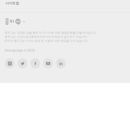
사이트맵
뭉
치
고
뭉치고는 건전한 샵을 통해 누구나 마음 편한 힐링문화를 만들어나갑니다.
뭉치고는 서비스정보중개자이며 서비스제공의 당사자가 아닙니다.
따라서 뭉치고는 서비스정보 및 이용에 대한 책임을 지지 않습니다.
Moongchigo ©
2026