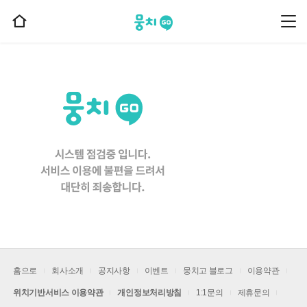
뭉치고
뭉
홈
치
으
고
메
로
뉴
이
동
홈으로
회사소개
공지사항
이벤트
뭉치고 블로그
이용약관
위치기반서비스 이용약관
개인정보처리방침
1:1문의
제휴문의