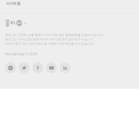
사이트맵
뭉
치
고
뭉치고는 건전한 샵을 통해 누구나 마음 편한 힐링문화를 만들어나갑니다.
뭉치고는 서비스정보중개자이며 서비스제공의 당사자가 아닙니다.
따라서 뭉치고는 서비스정보 및 이용에 대한 책임을 지지 않습니다.
Moongchigo ©
2026