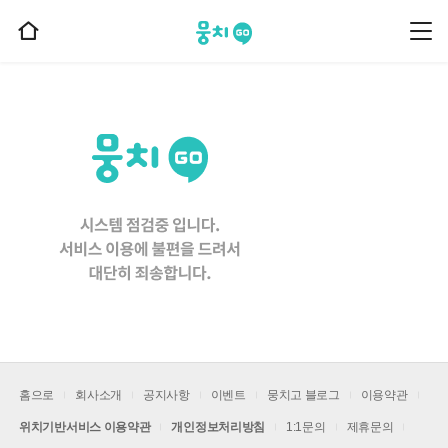
뭉치고
뭉
홈
치
으
고
메
로
뉴
이
동
홈으로
회사소개
공지사항
이벤트
뭉치고 블로그
이용약관
위치기반서비스 이용약관
개인정보처리방침
1:1문의
제휴문의