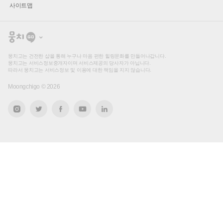
사이트맵
뭉
치
고
뭉치고는 건전한 샵을 통해 누구나 마음 편한 힐링문화를 만들어나갑니다.
뭉치고는 서비스정보중개자이며 서비스제공의 당사자가 아닙니다.
따라서 뭉치고는 서비스정보 및 이용에 대한 책임을 지지 않습니다.
Moongchigo ©
2026