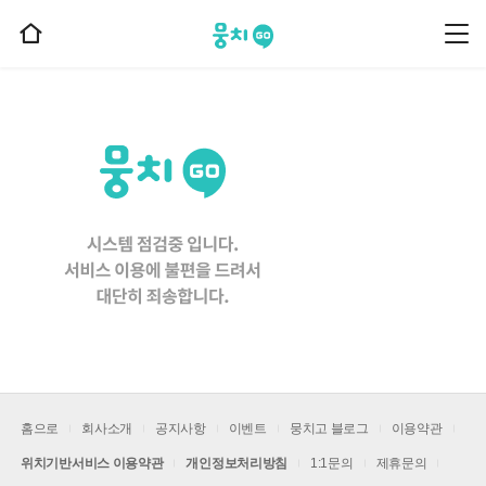
뭉치고
뭉
홈
치
으
고
메
로
뉴
이
동
홈으로
회사소개
공지사항
이벤트
뭉치고 블로그
이용약관
위치기반서비스 이용약관
개인정보처리방침
1:1문의
제휴문의