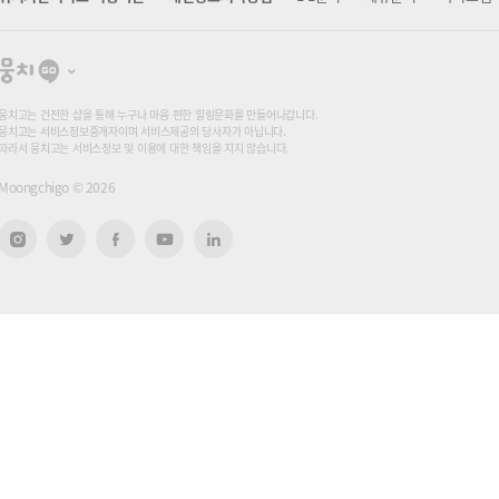
뭉
치
고
뭉치고는 건전한 샵을 통해 누구나 마음 편한 힐링문화를 만들어나갑니다.
뭉치고는 서비스정보중개자이며 서비스제공의 당사자가 아닙니다.
따라서 뭉치고는 서비스정보 및 이용에 대한 책임을 지지 않습니다.
Moongchigo ©
2026