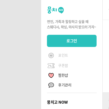
뭉
치
고
연인, 가족과 힐링하고 싶을 때
뭉
스웨디시, 왁싱,
마사지 받으러 가자~
치
G
로그인
O
포인트
쿠폰함
찜한샵
후기관리
뭉치고 NOW