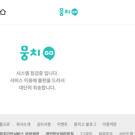
뭉치고
홈
으
로
이
동
홈으로
회사소개
공지사항
이벤트
뭉치고 블로그
이용약관
위치기반서비스 이용약관
개인정보처리방침
1:1문의
제휴문의
사이트맵