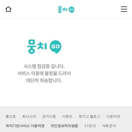
뭉치고
뭉
홈
치
으
고
메
로
뉴
이
동
홈으로
회사소개
공지사항
이벤트
뭉치고 블로그
이용약관
위치기반서비스 이용약관
개인정보처리방침
1:1문의
제휴문의