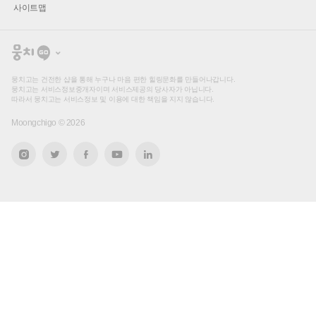
사이트맵
뭉
치
고
뭉치고는 건전한 샵을 통해 누구나 마음 편한 힐링문화를 만들어나갑니다.
뭉치고는 서비스정보중개자이며 서비스제공의 당사자가 아닙니다.
따라서 뭉치고는 서비스정보 및 이용에 대한 책임을 지지 않습니다.
Moongchigo ©
2026