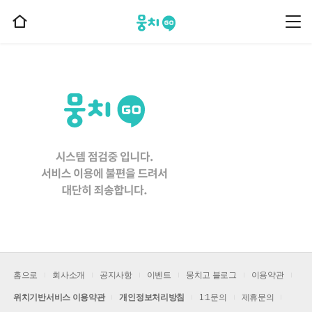
뭉치고
뭉
홈
치
으
고
메
로
뉴
이
동
홈으로
회사소개
공지사항
이벤트
뭉치고 블로그
이용약관
위치기반서비스 이용약관
개인정보처리방침
1:1문의
제휴문의