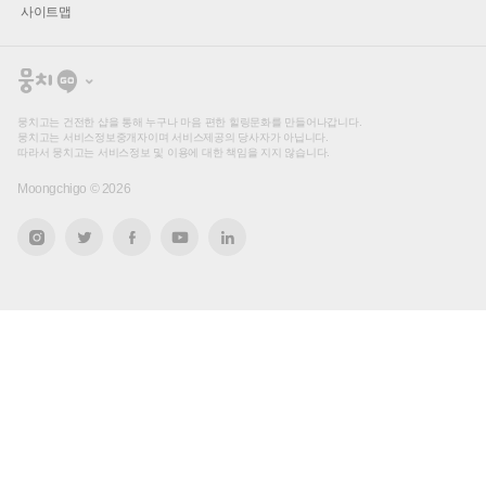
사이트맵
뭉
치
고
뭉치고는 건전한 샵을 통해 누구나 마음 편한 힐링문화를 만들어나갑니다.
뭉치고는 서비스정보중개자이며 서비스제공의 당사자가 아닙니다.
따라서 뭉치고는 서비스정보 및 이용에 대한 책임을 지지 않습니다.
Moongchigo ©
2026