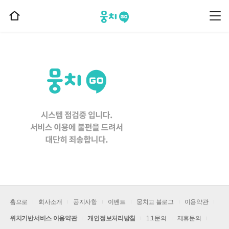
뭉치고
뭉
홈
치
으
고
메
로
뉴
이
동
홈으로
회사소개
공지사항
이벤트
뭉치고 블로그
이용약관
위치기반서비스 이용약관
개인정보처리방침
1:1문의
제휴문의