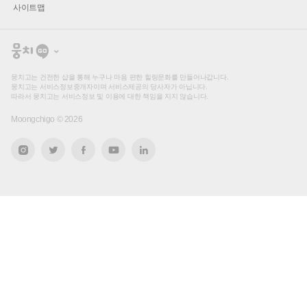
사이트맵
뭉
치
고
뭉치고는 건전한 샵을 통해 누구나 마음 편한 힐링문화를 만들어나갑니다.
뭉치고는 서비스정보중개자이며 서비스제공의 당사자가 아닙니다.
따라서 뭉치고는 서비스정보 및 이용에 대한 책임을 지지 않습니다.
Moongchigo ©
2026