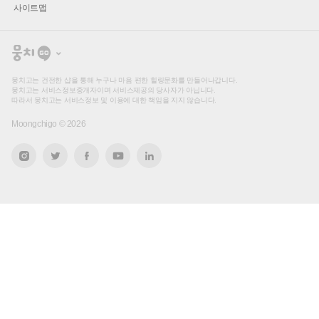
사이트맵
뭉
치
고
뭉치고는 건전한 샵을 통해 누구나 마음 편한 힐링문화를 만들어나갑니다.
뭉치고는 서비스정보중개자이며 서비스제공의 당사자가 아닙니다.
따라서 뭉치고는 서비스정보 및 이용에 대한 책임을 지지 않습니다.
Moongchigo ©
2026