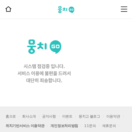
뭉치고
뭉
홈
치
으
고
메
로
뉴
이
동
홈으로
회사소개
공지사항
이벤트
뭉치고 블로그
이용약관
위치기반서비스 이용약관
개인정보처리방침
1:1문의
제휴문의