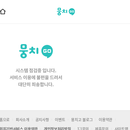
뭉치고
홈
으
로
이
동
홈으로
회사소개
공지사항
이벤트
뭉치고 블로그
이용약관
위치기반서비스 이용약관
개인정보처리방침
1:1문의
제휴문의
사이트맵