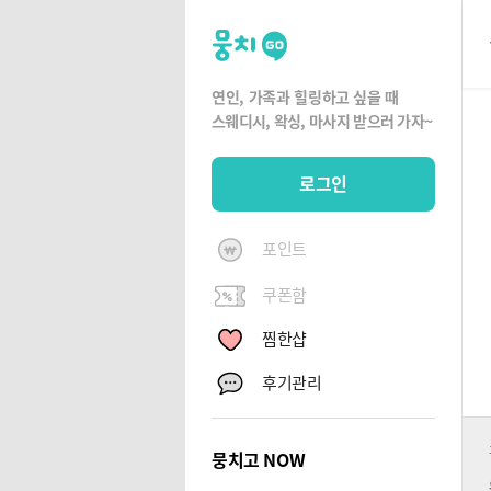
뭉
치
고
연인, 가족과 힐링하고 싶을 때
뭉
스웨디시, 왁싱,
마사지 받으러 가자~
치
G
로그인
O
포인트
쿠폰함
찜한샵
후기관리
뭉치고 NOW