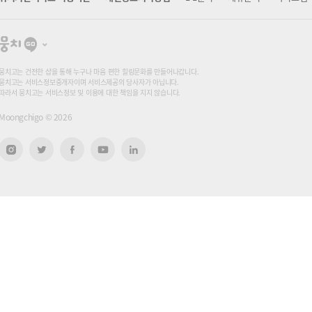
뭉
치
고
뭉치고는 건전한 샵을 통해 누구나 마음 편한 힐링문화를 만들어나갑니다.
뭉치고는 서비스정보중개자이며 서비스제공의 당사자가 아닙니다.
따라서 뭉치고는 서비스정보 및 이용에 대한 책임을 지지 않습니다.
Moongchigo ©
2026