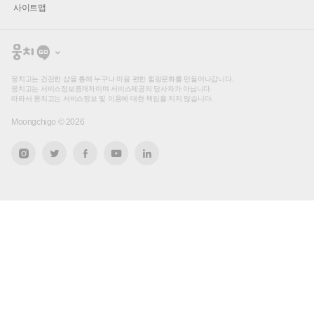
사이트맵
뭉
치
고
뭉치고는 건전한 샵을 통해 누구나 마음 편한 힐링문화를 만들어나갑니다.
뭉치고는 서비스정보중개자이며 서비스제공의 당사자가 아닙니다.
따라서 뭉치고는 서비스정보 및 이용에 대한 책임을 지지 않습니다.
Moongchigo ©
2026