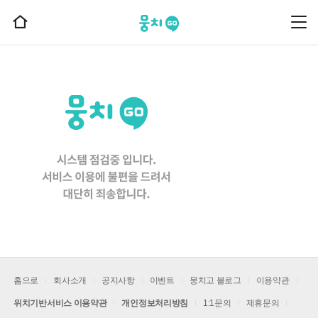
뭉치고
뭉
홈
치
으
고
메
로
뉴
이
동
홈으로
회사소개
공지사항
이벤트
뭉치고 블로그
이용약관
위치기반서비스 이용약관
개인정보처리방침
1:1문의
제휴문의