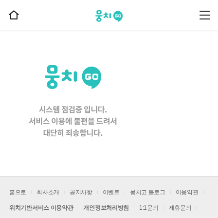
뭉치고
뭉
홈
치
으
고
메
로
뉴
이
동
홈으로
회사소개
공지사항
이벤트
뭉치고 블로그
이용약관
위치기반서비스 이용약관
개인정보처리방침
1:1문의
제휴문의