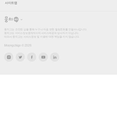
사이트맵
뭉
치
고
뭉치고는 건전한 샵을 통해 누구나 마음 편한 힐링문화를 만들어나갑니다.
뭉치고는 서비스정보중개자이며 서비스제공의 당사자가 아닙니다.
따라서 뭉치고는 서비스정보 및 이용에 대한 책임을 지지 않습니다.
Moongchigo ©
2026