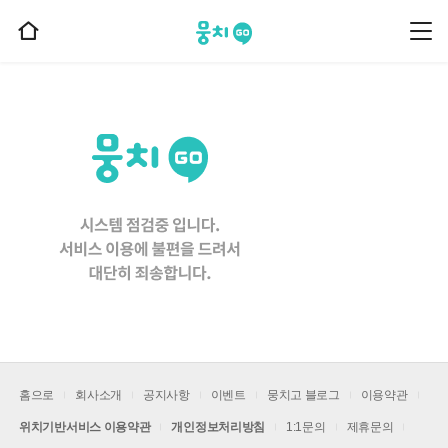
뭉치고
뭉
홈
치
으
고
메
로
뉴
이
동
홈으로
회사소개
공지사항
이벤트
뭉치고 블로그
이용약관
위치기반서비스 이용약관
개인정보처리방침
1:1문의
제휴문의