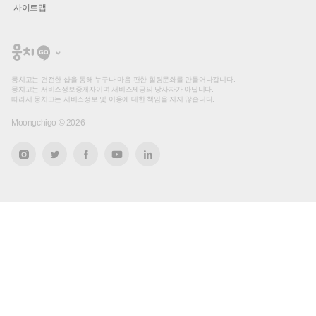
사이트맵
뭉
치
고
뭉치고는 건전한 샵을 통해 누구나 마음 편한 힐링문화를 만들어나갑니다.
뭉치고는 서비스정보중개자이며 서비스제공의 당사자가 아닙니다.
따라서 뭉치고는 서비스정보 및 이용에 대한 책임을 지지 않습니다.
Moongchigo ©
2026