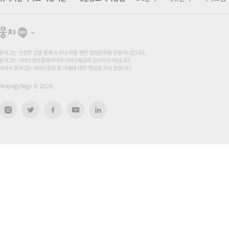
뭉
치
고
뭉치고는 건전한 샵을 통해 누구나 마음 편한 힐링문화를 만들어나갑니다.
뭉치고는 서비스정보중개자이며 서비스제공의 당사자가 아닙니다.
따라서 뭉치고는 서비스정보 및 이용에 대한 책임을 지지 않습니다.
Moongchigo ©
2026