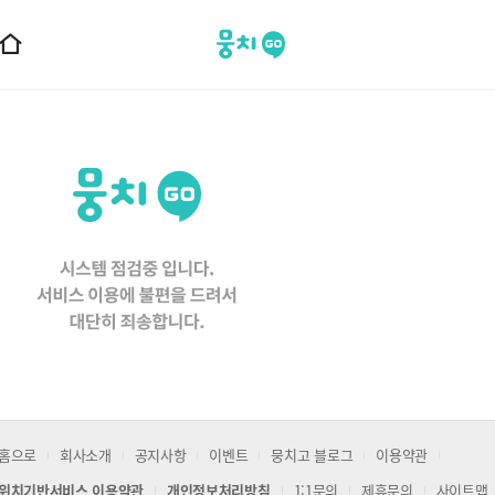
뭉치고
홈
으
로
이
동
홈으로
회사소개
공지사항
이벤트
뭉치고 블로그
이용약관
위치기반서비스 이용약관
개인정보처리방침
1:1문의
제휴문의
사이트맵