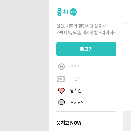
뭉
치
고
연인, 가족과 힐링하고 싶을 때
뭉
스웨디시, 왁싱,
마사지 받으러 가자~
치
G
로그인
O
포인트
쿠폰함
찜한샵
후기관리
뭉치고 NOW