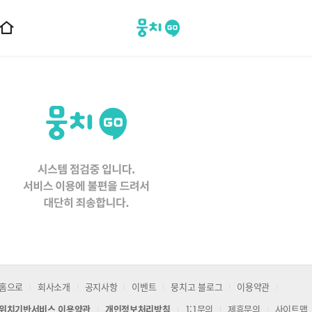
뭉치고
홈
으
로
이
동
홈으로
회사소개
공지사항
이벤트
뭉치고 블로그
이용약관
위치기반서비스 이용약관
개인정보처리방침
1:1문의
제휴문의
사이트맵