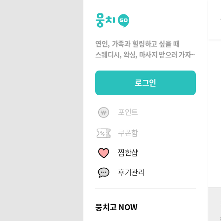
뭉
치
고
연인, 가족과 힐링하고 싶을 때
뭉
스웨디시, 왁싱,
마사지 받으러 가자~
치
G
로그인
O
포인트
쿠폰함
찜한샵
후기관리
뭉치고 NOW