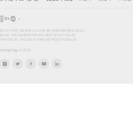
뭉
치
고
뭉치고는 건전한 샵을 통해 누구나 마음 편한 힐링문화를 만들어나갑니다.
뭉치고는 서비스정보중개자이며 서비스제공의 당사자가 아닙니다.
따라서 뭉치고는 서비스정보 및 이용에 대한 책임을 지지 않습니다.
Moongchigo ©
2026