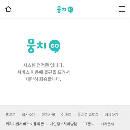
뭉치고
뭉
홈
치
으
고
메
로
뉴
이
동
홈으로
회사소개
공지사항
이벤트
뭉치고 블로그
이용약관
위치기반서비스 이용약관
개인정보처리방침
1:1문의
제휴문의