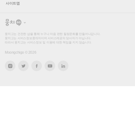
사이트맵
뭉
치
고
뭉치고는 건전한 샵을 통해 누구나 마음 편한 힐링문화를 만들어나갑니다.
뭉치고는 서비스정보중개자이며 서비스제공의 당사자가 아닙니다.
따라서 뭉치고는 서비스정보 및 이용에 대한 책임을 지지 않습니다.
Moongchigo ©
2026