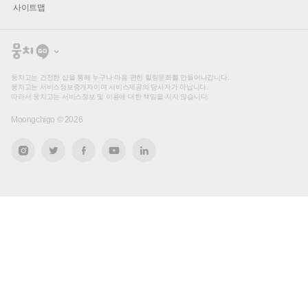
사이트맵
뭉
치
고
뭉치고는 건전한 샵을 통해 누구나 마음 편한 힐링문화를 만들어나갑니다.
뭉치고는 서비스정보중개자이며 서비스제공의 당사자가 아닙니다.
따라서 뭉치고는 서비스정보 및 이용에 대한 책임을 지지 않습니다.
Moongchigo ©
2026