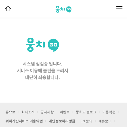
뭉치고
뭉
홈
치
으
고
메
로
뉴
이
동
홈으로
회사소개
공지사항
이벤트
뭉치고 블로그
이용약관
위치기반서비스 이용약관
개인정보처리방침
1:1문의
제휴문의