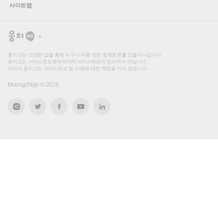
사이트맵
뭉
치
고
뭉치고는 건전한 샵을 통해 누구나 마음 편한 힐링문화를 만들어나갑니다.
뭉치고는 서비스정보중개자이며 서비스제공의 당사자가 아닙니다.
따라서 뭉치고는 서비스정보 및 이용에 대한 책임을 지지 않습니다.
Moongchigo ©
2026