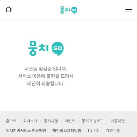
뭉치고
뭉
홈
치
으
고
메
로
뉴
이
동
홈으로
회사소개
공지사항
이벤트
뭉치고 블로그
이용약관
위치기반서비스 이용약관
개인정보처리방침
1:1문의
제휴문의