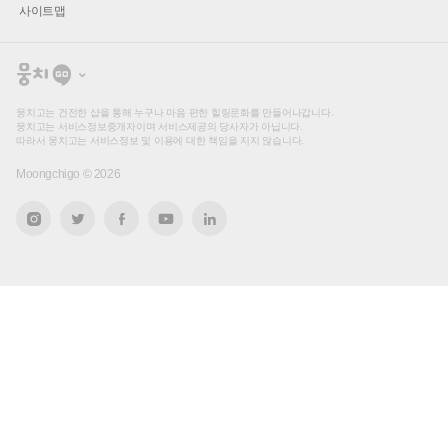
사이트맵
뭉
치
고
뭉치고는 건전한 샵을 통해 누구나 마음 편한 힐링문화를 만들어나갑니다.
뭉치고는 서비스정보중개자이며 서비스제공의 당사자가 아닙니다.
따라서 뭉치고는 서비스정보 및 이용에 대한 책임을 지지 않습니다.
Moongchigo ©
2026