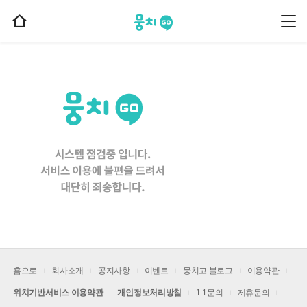
뭉치고
뭉
홈
치
으
고
메
로
뉴
이
동
홈으로
회사소개
공지사항
이벤트
뭉치고 블로그
이용약관
위치기반서비스 이용약관
개인정보처리방침
1:1문의
제휴문의