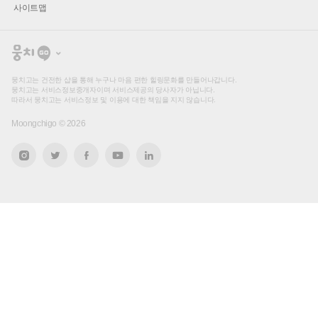
사이트맵
뭉
치
고
뭉치고는 건전한 샵을 통해 누구나 마음 편한 힐링문화를 만들어나갑니다.
뭉치고는 서비스정보중개자이며 서비스제공의 당사자가 아닙니다.
따라서 뭉치고는 서비스정보 및 이용에 대한 책임을 지지 않습니다.
Moongchigo ©
2026