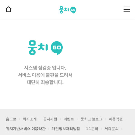
뭉치고
뭉
홈
치
으
고
메
로
뉴
이
동
홈으로
회사소개
공지사항
이벤트
뭉치고 블로그
이용약관
위치기반서비스 이용약관
개인정보처리방침
1:1문의
제휴문의