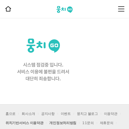
뭉치고
뭉
홈
치
으
고
메
로
뉴
이
동
홈으로
회사소개
공지사항
이벤트
뭉치고 블로그
이용약관
위치기반서비스 이용약관
개인정보처리방침
1:1문의
제휴문의