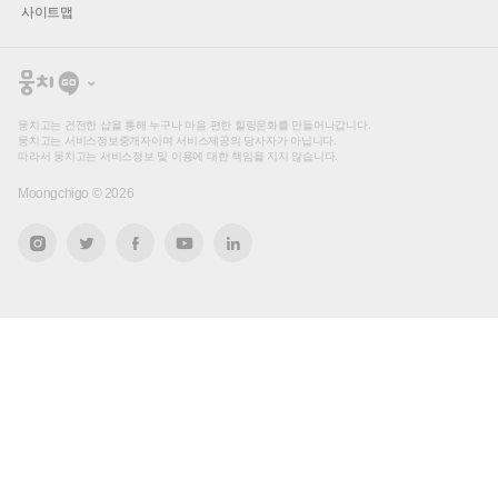
사이트맵
뭉
치
고
뭉치고는 건전한 샵을 통해 누구나 마음 편한 힐링문화를 만들어나갑니다.
뭉치고는 서비스정보중개자이며 서비스제공의 당사자가 아닙니다.
따라서 뭉치고는 서비스정보 및 이용에 대한 책임을 지지 않습니다.
Moongchigo ©
2026