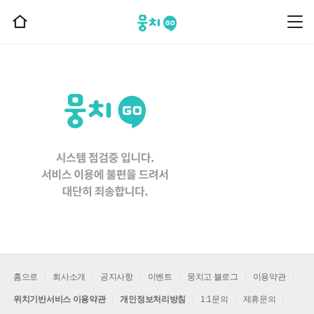
뭉치고
뭉
홈
치
으
고
메
로
뉴
이
동
홈으로
회사소개
공지사항
이벤트
뭉치고 블로그
이용약관
위치기반서비스 이용약관
개인정보처리방침
1:1문의
제휴문의