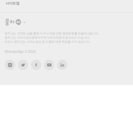
사이트맵
뭉
치
고
뭉치고는 건전한 샵을 통해 누구나 마음 편한 힐링문화를 만들어나갑니다.
뭉치고는 서비스정보중개자이며 서비스제공의 당사자가 아닙니다.
따라서 뭉치고는 서비스정보 및 이용에 대한 책임을 지지 않습니다.
Moongchigo ©
2026