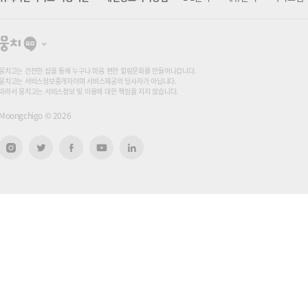
뭉
치
고
뭉치고는 건전한 샵을 통해 누구나 마음 편한 힐링문화를 만들어나갑니다.
뭉치고는 서비스정보중개자이며 서비스제공의 당사자가 아닙니다.
따라서 뭉치고는 서비스정보 및 이용에 대한 책임을 지지 않습니다.
Moongchigo ©
2026