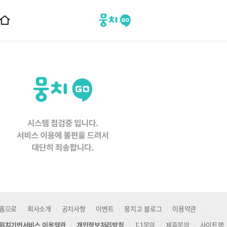
뭉치고
홈
으
로
이
동
홈으로
회사소개
공지사항
이벤트
뭉치고 블로그
이용약관
위치기반서비스 이용약관
개인정보처리방침
1:1문의
제휴문의
사이트맵