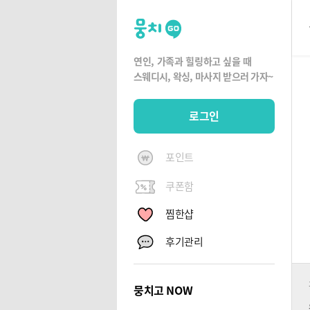
뭉
치
고
연인, 가족과 힐링하고 싶을 때
뭉
스웨디시, 왁싱,
마사지 받으러 가자~
치
G
로그인
O
포인트
쿠폰함
찜한샵
후기관리
뭉치고 NOW