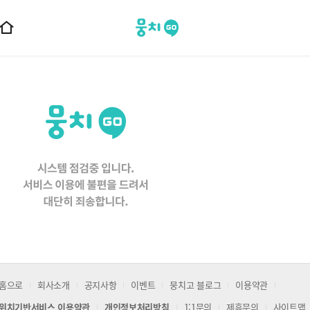
뭉치고
홈
으
로
이
동
홈으로
회사소개
공지사항
이벤트
뭉치고 블로그
이용약관
위치기반서비스 이용약관
개인정보처리방침
1:1문의
제휴문의
사이트맵