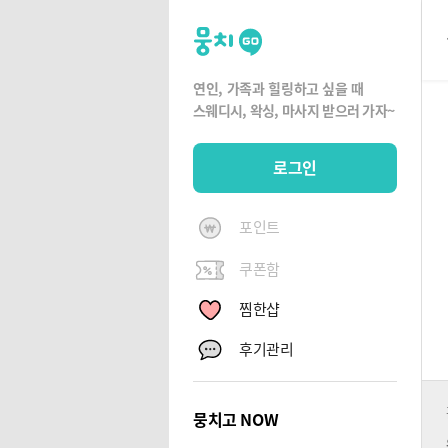
뭉
치
고
연인, 가족과 힐링하고 싶을 때
뭉
스웨디시, 왁싱,
마사지 받으러 가자~
치
G
로그인
O
포인트
쿠폰함
찜한샵
후기관리
뭉치고 NOW