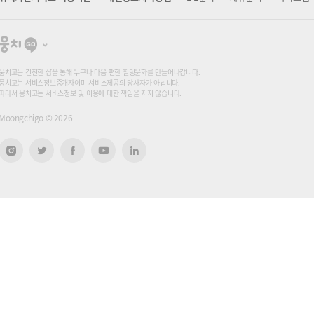
뭉
치
고
뭉치고는 건전한 샵을 통해 누구나 마음 편한 힐링문화를 만들어나갑니다.
뭉치고는 서비스정보중개자이며 서비스제공의 당사자가 아닙니다.
따라서 뭉치고는 서비스정보 및 이용에 대한 책임을 지지 않습니다.
Moongchigo ©
2026