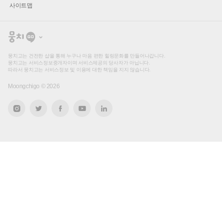
사이트맵
뭉
치
고
뭉치고는 건전한 샵을 통해 누구나 마음 편한 힐링문화를 만들어나갑니다.
뭉치고는 서비스정보중개자이며 서비스제공의 당사자가 아닙니다.
따라서 뭉치고는 서비스정보 및 이용에 대한 책임을 지지 않습니다.
Moongchigo ©
2026