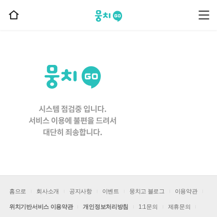
뭉치고
뭉
홈
치
으
고
메
로
뉴
이
동
홈으로
회사소개
공지사항
이벤트
뭉치고 블로그
이용약관
위치기반서비스 이용약관
개인정보처리방침
1:1문의
제휴문의