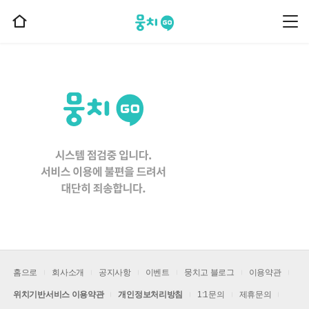
뭉치고
뭉
홈
치
으
고
메
로
뉴
이
동
홈으로
회사소개
공지사항
이벤트
뭉치고 블로그
이용약관
위치기반서비스 이용약관
개인정보처리방침
1:1문의
제휴문의