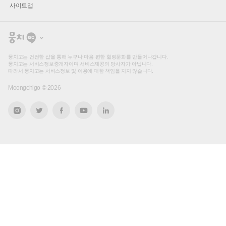
사이트맵
뭉
치
고
뭉치고는 건전한 샵을 통해 누구나 마음 편한 힐링문화를 만들어나갑니다.
뭉치고는 서비스정보중개자이며 서비스제공의 당사자가 아닙니다.
따라서 뭉치고는 서비스정보 및 이용에 대한 책임을 지지 않습니다.
Moongchigo ©
2026