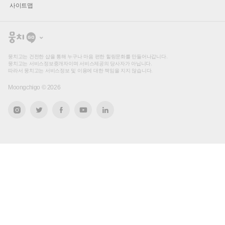
사이트맵
뭉
치
고
뭉치고는 건전한 샵을 통해 누구나 마음 편한 힐링문화를 만들어나갑니다.
뭉치고는 서비스정보중개자이며 서비스제공의 당사자가 아닙니다.
따라서 뭉치고는 서비스정보 및 이용에 대한 책임을 지지 않습니다.
Moongchigo ©
2026