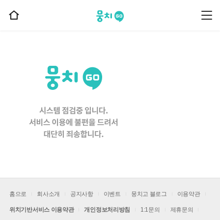
뭉치고
뭉
홈
치
으
고
메
로
뉴
이
동
홈으로
회사소개
공지사항
이벤트
뭉치고 블로그
이용약관
위치기반서비스 이용약관
개인정보처리방침
1:1문의
제휴문의